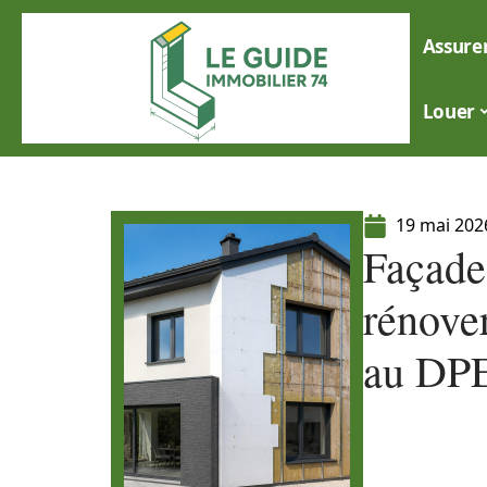
Assure
Louer
19 mai 202
Façade
rénove
au DP