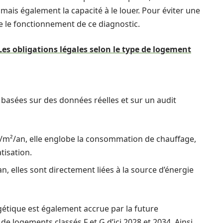
mais également la capacité à le louer. Pour éviter une
re le fonctionnement de ce diagnostic.
es obligations légales selon le type de logement
basées sur des données réelles et sur un audit
m²/an, elle englobe la consommation de chauffage,
tisation.
, elles sont directement liées à la source d’énergie
tique est également accrue par la future
 de logements classés F et G d’ici 2028 et 2034. Ainsi,