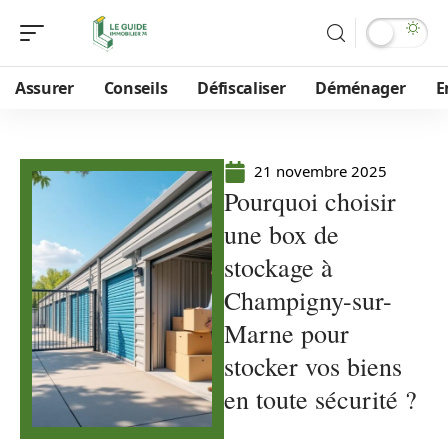
Assurer
Conseils
Défiscaliser
Déménager
E
21 novembre 2025
Pourquoi choisir
une box de
stockage à
Champigny-sur-
Marne pour
stocker vos biens
en toute sécurité ?