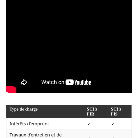
Type de charge
SCI à
SCI à
l’IR
l’IS
Intérêts d’emprunt
✓
✓
Travaux d’entretien et de