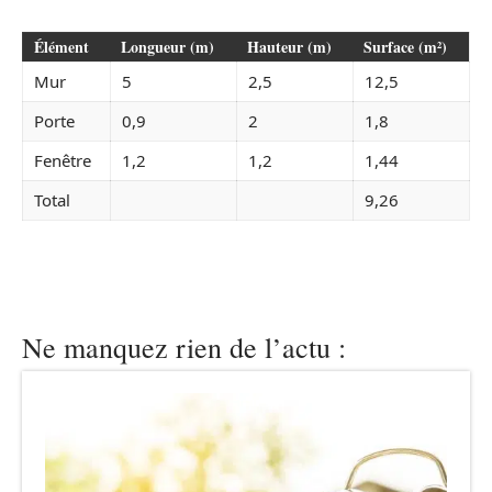
Élément
Longueur (m)
Hauteur (m)
Surface (m²)
Mur
5
2,5
12,5
Porte
0,9
2
1,8
Fenêtre
1,2
1,2
1,44
Total
9,26
Ne manquez rien de l’actu :